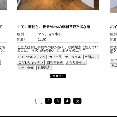
家
土間に書棚と、夜景Viewの非日常感MIXな家
ポ
種別
マンション事例
種別
間取り
1LDK
間取
こち
ご主人はお仕事柄本の数が多く、収納場所に悩んでい
開放
..
ました。 その場所の答えは...まさかの土間？...
扉を
ア...
DIYでセルフリノベ
カフェ風
ナチュラル
土間あり
築2
こだわりキッチン
自転車収納
ふたり暮らし
無
自宅で仕事
眺望最高
1
2
3
4
次