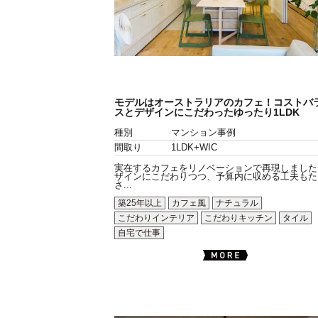
モデルはオーストラリアのカフェ！コストバ
スとデザインにこだわったゆったり1LDK
種別
マンション事例
間取り
1LDK+WIC
実在するカフェをリノベーションで再現しました
ザインにこだわりつつ、予算内に収める工夫もた
さ...
築25年以上
カフェ風
ナチュラル
こだわりインテリア
こだわりキッチン
タイル
自宅で仕事