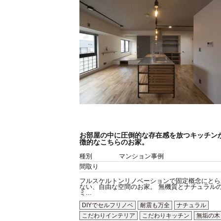
お部屋の中に圧倒的な存在感を放つキッチン
徴的なこちらのお家。
種別
マンション事例
間取り
フルスケルトンリノベーションで固定概念にとら
ない、自由な空間のお家。 無機質とナチュラル
ミ...
DIYでセルフリノベ
耐震も万全
ナチュラル
こだわりインテリア
こだわりキッチン
無垢の木