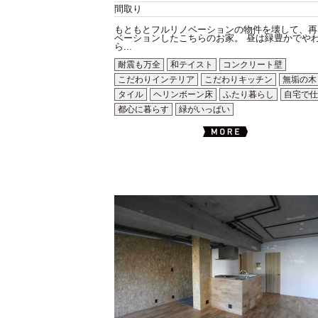
間取り
もともとフルリノベーションの物件を壊して、再
ベーションしたこちらのお家。 昼は緑豊かでや
ら...
耐震も万全
和テイスト
コンクリート壁
こだわりインテリア
こだわりキッチン
無垢の木
タイル
ヘリンボーン床
ふたり暮らし
自宅で仕
都心に暮らす
緑がいっぱい