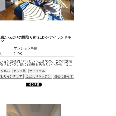
感たっぷりの間取り術 2LDK+アイランドキ
チン
マンション事例
り
2LDK
ション面積約70m2という広さでの、この開放感
るリビング。他に2部屋もあるというから「え...
井が高い
カフェ風
ナチュラル
だわりインテリア
こだわりキッチン
都心に暮らす