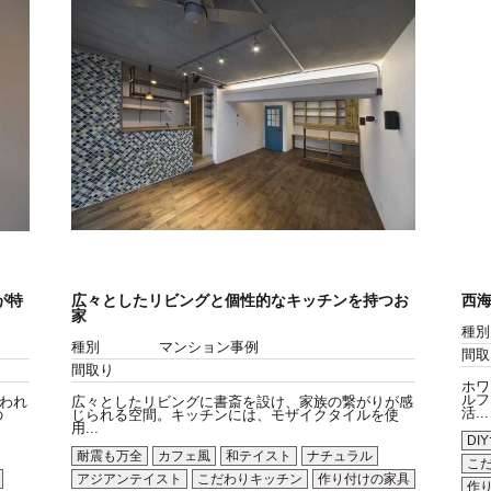
が特
広々としたリビングと個性的なキッチンを持つお
西
家
種別
種別
マンション事例
間取
間取り
ホワ
ルフ
われ
広々としたリビングに書斎を設け、家族の繋がりが感
活...
の
じられる空間。キッチンには、モザイクタイルを使
用...
DI
耐震も万全
カフェ風
和テイスト
ナチュラル
こ
アジアンテイスト
こだわりキッチン
作り付けの家具
作