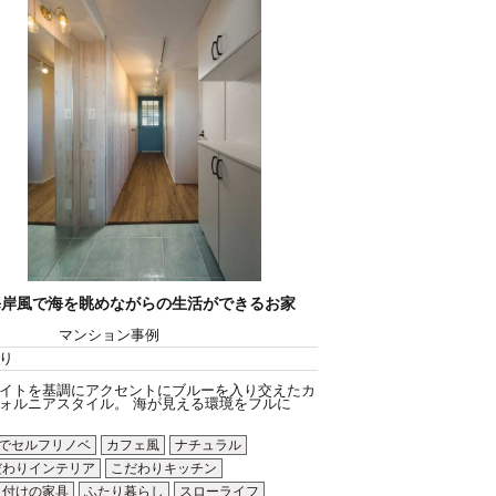
海岸風で海を眺めながらの生活ができるお家
マンション事例
り
イトを基調にアクセントにブルーを入り交えたカ
ォルニアスタイル。 海が見える環境をフルに
Yでセルフリノベ
カフェ風
ナチュラル
だわりインテリア
こだわりキッチン
り付けの家具
ふたり暮らし
スローライフ