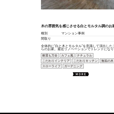
木の雰囲気を感じさせる白とモルタル調のお
種別
マンション事例
間取り
全体的に”白と木とモルタル”を意識して演出した
らのお家。最近リノベーションでトレンドになりつ.
耐震も万全
カフェ風
ナチュラル
こだわりインテリア
こだわりキッチン
無垢の木
スローライフ
ガーデニング