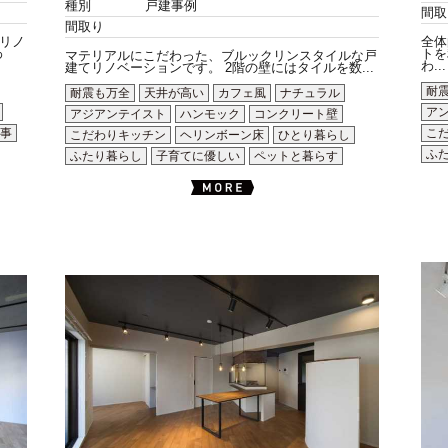
種別
戸建事例
間取
間取り
リノ
全体
わ
トを
マテリアルにこだわった、ブルックリンスタイルな戸
わ...
建てリノベーションです。 2階の壁にはタイルを数...
耐
耐震も万全
天井が高い
カフェ風
ナチュラル
ア
アジアンテイスト
ハンモック
コンクリート壁
事
こ
こだわりキッチン
ヘリンボーン床
ひとり暮らし
ふ
ふたり暮らし
子育てに優しい
ペットと暮らす