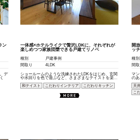
ラン
一体感×ホテルライクで贅沢LDKに、それぞれが
開放
楽しめつつ家族団欒できる戸建てリノベ
ッ
種別
戸建事例
種別
間取り
4LDK
間取
。デ
ショールームのような洗練されたLDKをはじめ、玄関
マン
く
や水回りを色で遊ぶなど、さまざまなテイストを楽...
のあ
和テイスト
こだわりインテリア
こだわりキッチン
天
こ