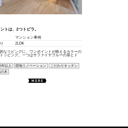
イントは、2つトビラ。
マンション事例
り
2LDK
的なリビングに、ワンポイントが映えるカラーの
トッピング。一つはサファイヤブルーの扉とド
5年以上
団地リノベーション
こだわりキッチン
垢の木