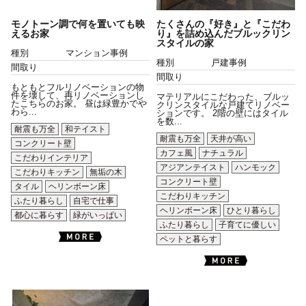
モノトーン調で何を置いても映
たくさんの『好き』と『こだわ
えるお家
り』を詰め込んだブルックリン
スタイルの家
種別
マンション事例
種別
戸建事例
間取り
間取り
もともとフルリノベーションの物
件を壊して、再リノベーションし
マテリアルにこだわった、ブルッ
たこちらのお家。 昼は緑豊かでや
クリンスタイルな戸建てリノベー
わら...
ションです。 2階の壁にはタイル
を数...
耐震も万全
和テイスト
耐震も万全
天井が高い
コンクリート壁
カフェ風
ナチュラル
こだわりインテリア
アジアンテイスト
ハンモック
こだわりキッチン
無垢の木
コンクリート壁
タイル
ヘリンボーン床
こだわりキッチン
ふたり暮らし
自宅で仕事
ヘリンボーン床
ひとり暮らし
都心に暮らす
緑がいっぱい
ふたり暮らし
子育てに優しい
ペットと暮らす