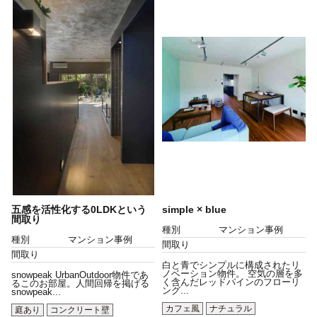
五感を活性化する0LDKという
simple × blue
間取り
種別
マンション事例
種別
マンション事例
間取り
間取り
白と青でシンプルに構成されたリ
ノベーション物件。 空気の層を多
snowpeak UrbanOutdoor物件であ
く含んだレッドパインのフローリ
るこのお部屋。人間回帰を掲げる
ング...
snowpeak...
カフェ風
ナチュラル
庭あり
コンクリート壁