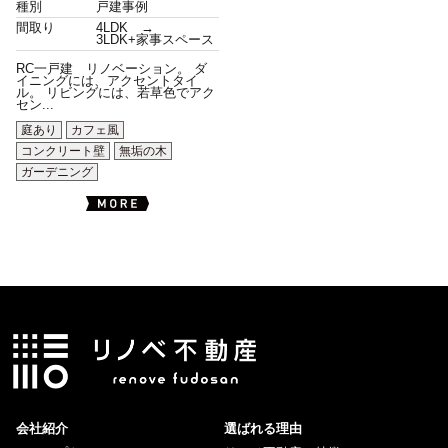
種別
戸建事例
間取り
4LDK →
3LDK+家事スペース
RC一戸建 リノベーション。 ダ
イニングには、アクセントタイ
ル。 リビングには、若草色でアク
セン...
庭あり
カフェ風
コンクリート壁
無垢の木
ガーデニング
会社紹介
選ばれる理由