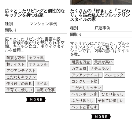
広々としたリビングと個性的な
たくさんの『好き』と『こだわ
キッチンを持つお家
り』を詰め込んだブルックリン
スタイルの家
種別
マンション事例
種別
戸建事例
間取り
間取り
広々としたリビングに書斎を設
け、家族の繋がりが感じられる空
マテリアルにこだわった、ブルッ
間。キッチンには、モザイクタイ
クリンスタイルな戸建てリノベー
ルを使用...
ションです。 2階の壁にはタイル
を数...
耐震も万全
カフェ風
耐震も万全
天井が高い
和テイスト
ナチュラル
カフェ風
ナチュラル
アジアンテイスト
アジアンテイスト
ハンモック
こだわりキッチン
コンクリート壁
作り付けの家具
タイル
こだわりキッチン
子育てに優しい
自宅で仕事
ヘリンボーン床
ひとり暮らし
ふたり暮らし
子育てに優しい
ペットと暮らす