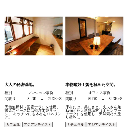
大人の秘密基地。
本物嗜好！贅を極めた空間。
種別
マンション事例
種別
オフィス事例
間取り
3LDK → 2LDK+S
間取り
5LDK → 3LDK+S
天然無垢材（国産ナラ）を使用。
床材には、美しさと、丈夫さを兼
書斎スペースには特注木製サッ
ね備えた天然無垢材（ミャンマー
シ。 キッチンにも木材をパネリン
チーク）を使用し、天然素材の塗
グ。
り壁を...
カフェ風
アジアンテイスト
ナチュラル
アジアンテイスト