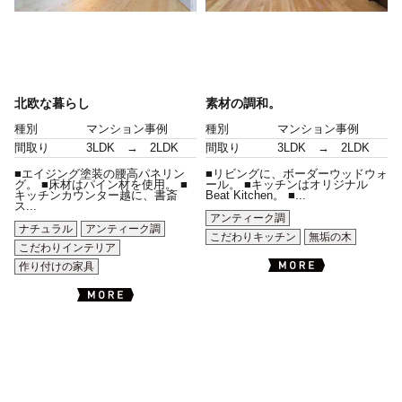
北欧な暮らし
素材の調和。
種別
マンション事例
種別
マンション事例
間取り
3LDK → 2LDK
間取り
3LDK → 2LDK
■エイジング塗装の腰高パネリン
■リビングに、ボーダーウッドウォ
グ。 ■床材はパイン材を使用。 ■
ール。 ■キッチンはオリジナル
キッチンカウンター越に、書斎
Beat Kitchen。 ■...
ス...
アンティーク調
ナチュラル
アンティーク調
こだわりキッチン
無垢の木
こだわりインテリア
作り付けの家具