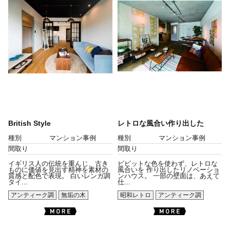
British Style
レトロな風合い作り出した
種別
マンション事例
種別
マンション事例
間取り
間取り
イギリス人の伝統を重んじ、古き
ビビットな色を使わず、レトロな
ものに価値を見出す精神を素材の
風合いを 作り出したリノベーショ
質感と配色で表現。 白いレンガ調
ンハウス。 一部の壁面は、あえて
タイ...
仕...
アンティーク調
無垢の木
昭和レトロ
アンティーク調