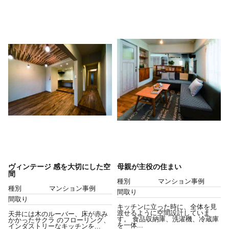
ヴィンテージ 感を大切にした空
母親が主役の住まい
間
種別
マンション事例
種別
マンション事例
間取り
間取り
キッチンに立った時に、全体を見
渡せるように空間設計していま
天井には木のルーバー、床が赤み
す。 食品収納庫、洗濯機、冷蔵庫
かかったサクラ のフローリング、
を一体...
インダストリーなキッチンを...