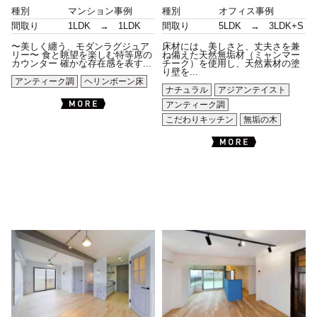
種別
マンション事例
種別
オフィス事例
間取り
1LDK → 1LDK
間取り
5LDK → 3LDK+S
〜美しく纏う、モダンラグジュア
床材には、美しさと、丈夫さを兼
リー〜 食と眺望を楽しむ特等席の
ね備えた天然無垢材（ミャンマー
カウンター 確かな存在感を表す...
チーク）を使用し、天然素材の塗
り壁を...
アンティーク調
ヘリンボーン床
ナチュラル
アジアンテイスト
アンティーク調
こだわりキッチン
無垢の木