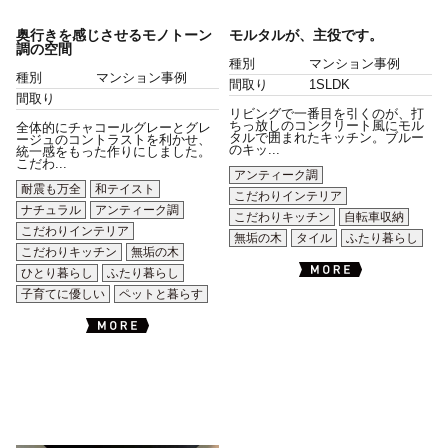
奥行きを感じさせるモノトーン
モルタルが、主役です。
調の空間
種別
マンション事例
種別
マンション事例
間取り
1SLDK
間取り
リビングで一番目を引くのが、打
ちっ放しのコンクリート風にモル
全体的にチャコールグレーとグレ
タルで囲まれたキッチン。ブルー
ージュのコントラストを利かせ、
のキッ...
統一感をもった作りにしました。
こだわ...
アンティーク調
耐震も万全
和テイスト
こだわりインテリア
ナチュラル
アンティーク調
こだわりキッチン
自転車収納
こだわりインテリア
無垢の木
タイル
ふたり暮らし
こだわりキッチン
無垢の木
ひとり暮らし
ふたり暮らし
子育てに優しい
ペットと暮らす