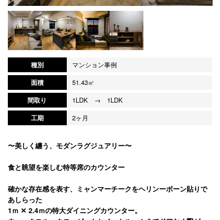
種別
マンション事例
面積
51.43㎡
間取り
1LDK → 1LDK
工期
2ヶ月
〜美しく纏う、モダンラグジュアリー〜
食と眺望を楽しむ特等席のカウンター
確かな存在感を表す、ミャンマーチークをヘリンーボーン貼りで
あしらった
1ｍ ✕ 2.4ｍの特大ダイニングカウンター。