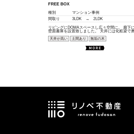
FREE BOX
種別
マンション事例
間取り
3LDK → 2LDK
リビングにDOMAスペースし広々空間に。 廊下
壁面書庫を設置致しました。 天井には化粧梁で奥.
天井が高い
土間あり
無垢の木