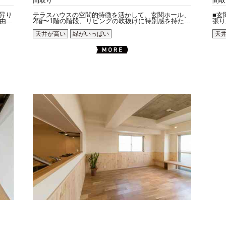
間取り
間取
昇り
テラスハウスの空間的特徴を活かして、玄関ホール、
■玄
..
2階〜1階の階段、リビングの吹抜けに特別感を持た...
張り
天井が高い
緑がいっぱい
天