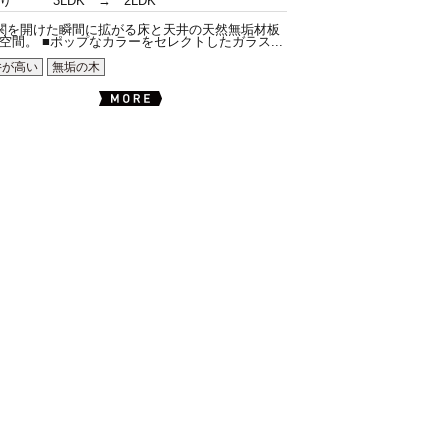
り
3LDK → 2LDK
関を開けた瞬間に拡がる床と天井の天然無垢材板
空間。 ■ポップなカラーをセレクトしたガラス...
井が高い
無垢の木