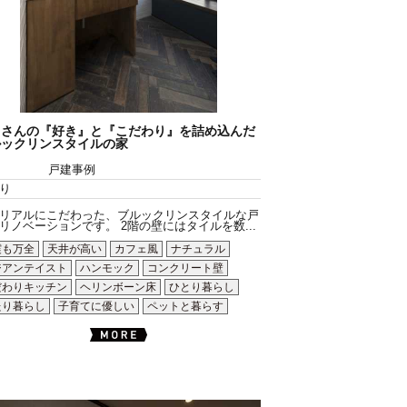
くさんの『好き』と『こだわり』を詰め込んだ
ルックリンスタイルの家
戸建事例
り
リアルにこだわった、ブルックリンスタイルな戸
リノベーションです。 2階の壁にはタイルを数...
震も万全
天井が高い
カフェ風
ナチュラル
ジアンテイスト
ハンモック
コンクリート壁
だわりキッチン
ヘリンボーン床
ひとり暮らし
たり暮らし
子育てに優しい
ペットと暮らす