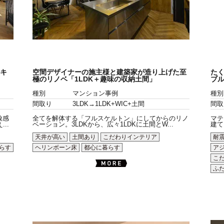
゙キ
空間デザイナーの施主様と建築家が造り上げた至
た
極のリノベ「1LDK＋趣味の収納土間」
ブ
種別
マンション事例
種別
間取り
3LDK→1LDK+WIC+土間
間取
放感
全てを解体する「フルスケルトン」にしてからのリノ
マテ
..
ベーション。3LDKから、広々1LDKに土間とW...
建て
天井が高い
土間あり
こだわりインテリア
耐
らす
ヘリンボーン床
都心に暮らす
ア
こ
ふ