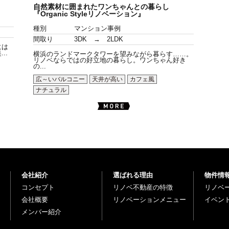
自然素材に囲まれたワンちゃんとの暮らし
『Organic Styleリノベーション』
種別
マンション事例
間取り
3DK → 2LDK
には
..
横浜のランドマークタワーを望みながら暮らす……。
リノベならではの好立地の暮らし。ワンちゃん好き
の...
広～いバルコニー
天井が高い
カフェ風
ナチュラル
会社紹介
選ばれる理由
物件情
コンセプト
リノベ不動産の特徴
リノベ
会社概要
リノベーションメニュー
イベン
メンバー紹介