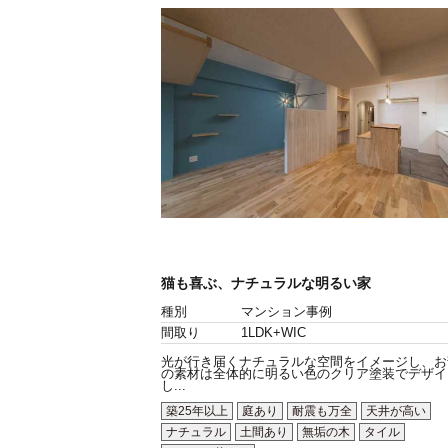
猫も喜ぶ、ナチュラルな明るい家
種別
マンション事例
間取り
1LDK+WIC
光が行き届くナチュラルな空間をイメージし、お
の素材は全体的に明るい色のクリア塗装でデザイ
し...
築25年以上
庭あり
耐震も万全
天井が高い
ナチュラル
土間あり
無垢の木
タイル