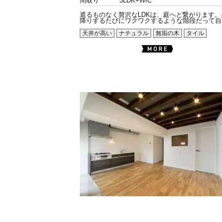
間取り
3LDK+WIC
遮るものなく贅沢なLDKは、庭へと繋がります。
降りするたびにワクワクするような階段だって自由.
天井が高い
ナチュラル
無垢の木
タイル