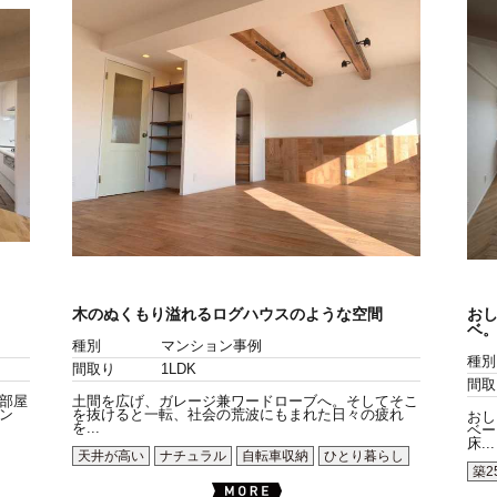
木のぬくもり溢れるログハウスのような空間
お
ベ
種別
マンション事例
種別
間取り
1LDK
間取
部屋
土間を広げ、ガレージ兼ワードローブへ。そしてそこ
ン
を抜けると一転、社会の荒波にもまれた日々の疲れ
おし
を...
ベー
床...
天井が高い
ナチュラル
自転車収納
ひとり暮らし
築2