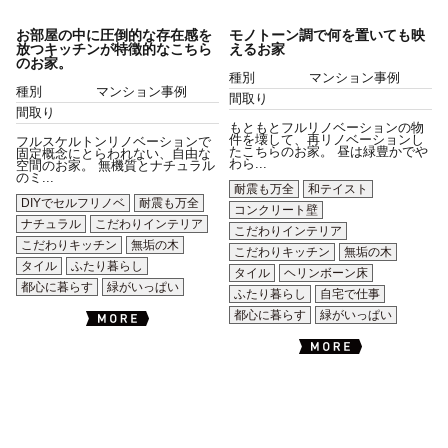
お部屋の中に圧倒的な存在感を
モノトーン調で何を置いても映
放つキッチンが特徴的なこちら
えるお家
のお家。
種別
マンション事例
種別
マンション事例
間取り
間取り
もともとフルリノベーションの物
件を壊して、再リノベーションし
フルスケルトンリノベーションで
たこちらのお家。 昼は緑豊かでや
固定概念にとらわれない、自由な
わら...
空間のお家。 無機質とナチュラル
のミ...
耐震も万全
和テイスト
DIYでセルフリノベ
耐震も万全
コンクリート壁
ナチュラル
こだわりインテリア
こだわりインテリア
こだわりキッチン
無垢の木
こだわりキッチン
無垢の木
タイル
ふたり暮らし
タイル
ヘリンボーン床
都心に暮らす
緑がいっぱい
ふたり暮らし
自宅で仕事
都心に暮らす
緑がいっぱい