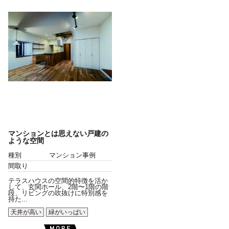
マンションとは思えない戸建の
ような空間
種別
マンション事例
間取り
テラスハウスの空間的特徴を活か
して、玄関ホール、2階〜1階の階
段、リビングの吹抜けに特別感を
持た...
天井が高い
緑がいっぱい